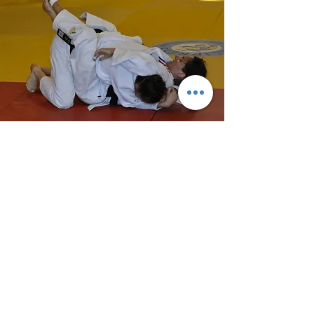
Judo
Des cours de judo vous sont proposés
par le club de
Castelmoron-sur-Lot à la salle Ervé Venaud
le lundi et le vendredi.
Lundi
:
17h30 - 21h30